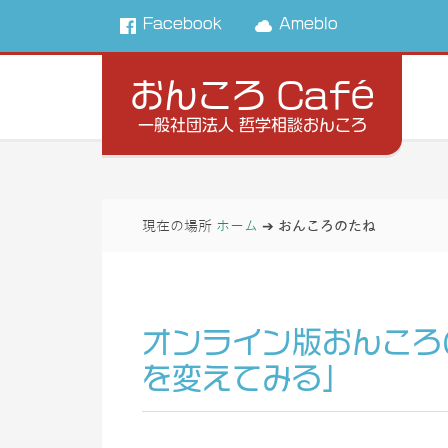
Facebook
Ameblo
おんころ Café
一般社団法人 哲学相談おんころ
現在の場所
ホーム
➔
おんころのたね
オンライン版おんこ
を変えてみる」