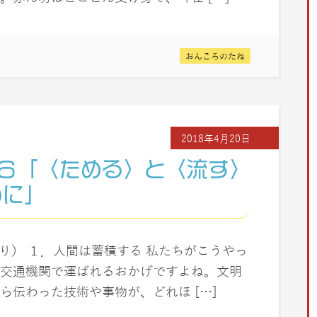
おんころのたね
2018年4月20日
６「〈ためる〉と〈流す〉
めに」
」より） １．人間は蓄積する 私たちがこうやっ
交通機関で運ばれるおかげですよね。文明
ら伝わった技術や事物が、どれほ […]