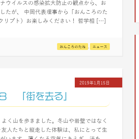
ナウイルスの感染拡大防止の観点から、お
したが、 中岡代表理事から「おんころのた
クリプト）お楽しみください！ 哲学相 […]
おんころのたね
,
ニュース
2019年1月15日
８ 「街を去る」
、よく山を歩きました。冬山や岩壁ではなく
々を友人たちと縦走した体験は、私にとって生
がいます。薄くなる空気にあえぎ、汗を