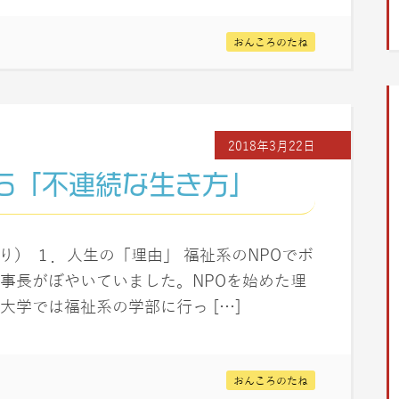
おんころのたね
2018年3月22日
5「不連続な生き方」
」より） １．人生の「理由」 福祉系のNPOでボ
事長がぼやいていました。NPOを始めた理
学では福祉系の学部に行っ […]
おんころのたね