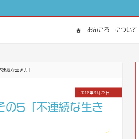
おんころ
について
不連続な生き方」
2018年3月22日
その5「不連続な生き