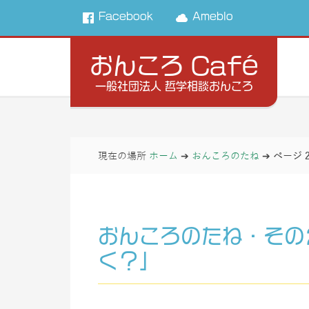
Facebook
Ameblo
おんころ Café
一般社団法人 哲学相談おんころ
現在の場所
ホーム
➔
おんころのたね
➔
ページ 
おんころのたね・その
く？」