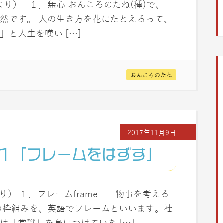
」より） １．無心 おんころのたね(種)で、
然です。 人の生き方を花にたとえるって、
と人生を嘆い […]
おんころのたね
2017年11月9日
１「フレームをはずす」
より） １．フレームframe――物事を考える
の枠組みを、英語でフレームといいます。社
「常識」を身につけていき […]