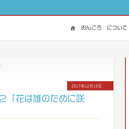
おんころ
について
2
2017年12月19日
２「花は誰のために咲