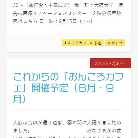
30～（進行役：中岡成文） 場 所：大阪大学 最
先端医療イノベーションセンター ２階会議室地
図はこちら 日 時：9月15日（ […]
おんころカフェの予定
,
お知らせ
2018年7月30日
これからの「おんころカフ
ェ」開催予定（８月・９
月）
大阪は台風が通り過ぎ、雲の間に太陽が見え始め
ました。 みなさまがお住