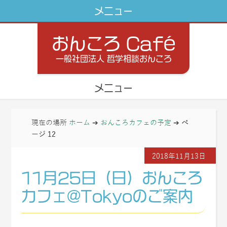
おんころ Café
一般社団法人 哲学相談おんころ
現在の場所
ホーム
➔
おんころカフェの予定
➔
ペ
ージ 12
2018年11月13日
11月25日（日）おんころ
カフェ@Tokyoのご案内