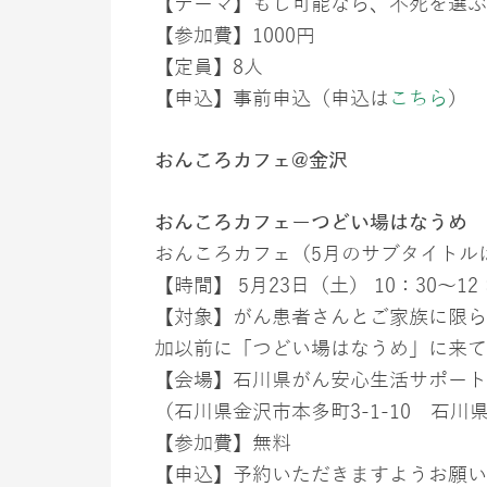
【テーマ】もし可能なら、不死を選ぶ
【参加費】1000円
【定員】8人
【申込】事前申込（申込は
こちら
）
おんころカフェ@金沢
おんころカフェーつどい場はなうめ
おんころカフェ（5月のサブタイトル
【時間】 5月23日（土） 10：30～12
【対象】がん患者さんとご家族に限ら
加以前に「つどい場はなうめ」に来て
【会場】石川県がん安心生活サポート
（石川県金沢市本多町3-1-10 石
【参加費】無料
【申込】予約いただきますようお願い