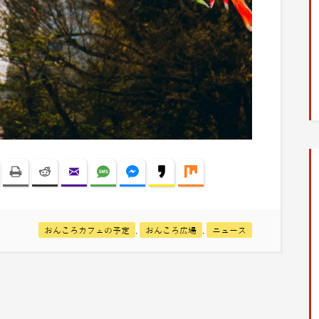
est
LinkedIn
Print
Reddit
Yahoo Mail
SMS
Facebook Messenger
Kakao
Mix
おんころカフェの予定
,
おんころ広場
,
ニュース