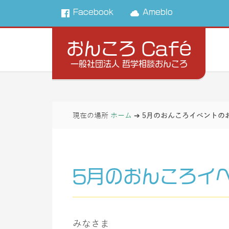
Facebook
Ameblo
おんころ Café
一般社団法人 哲学相談おんころ
現在の場所
ホーム
➔
5月のおんころイベントの
5月のおんころイ
みなさま