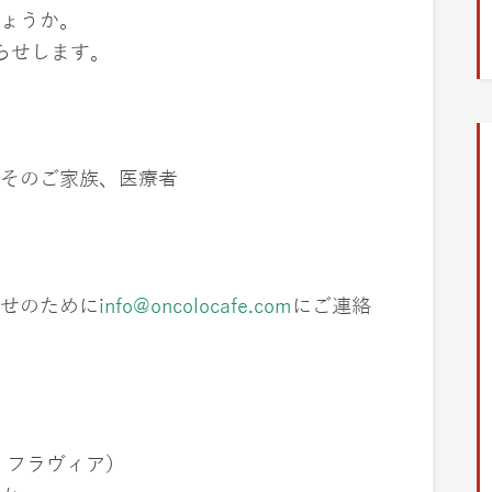
ょうか。
らせします。
0
そのご家族、医療者
せのために
info@oncolocafe.com
にご連絡
ダリ・フラヴィア）