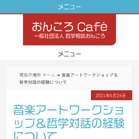
おんころ Café
一般社団法人 哲学相談おんころ
現在の場所
ホーム
➔
音楽アートワークショップ＆
哲学対話の経験について
2021年5月24日
音楽アートワークショ
ップ＆哲学対話の経験
について