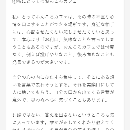
④私にとってのおんころカフェ
私にとっておんころカフェは、その時の率直な心
情を口にすることができる場所です。身近な相手
には、心配させたくない悲しませたくないと思っ
て、本心より「お利口」気味なことを言ってしま
うこともあるのですが、おんころカフェでは忖度
なく、例えば投げやりなこと、後ろ向きなことも
発言できるのが大きいです。
自分の心の内にひたすら集中して、そこにある想
いを言葉で表わそうとする。それを実際口にして
人に聴いてもらう。自分の口から出てくる言葉が
意外で、思わぬ本心に気づくこともあります。
討論ではない、答えを出さないというところも気
に入っています。誰かが正してくれたり教えてく
れたりではなく、各自が自分の答えを探す、その