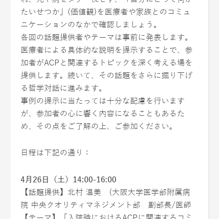
たいせつか」(価値観)を医療者や家族とのコミュ
ニケーションのなかで確認しましょう。
各回の話題提供者やテーマは事前に発表します。
医療者による具体的な説明を提示することで、参
加者がACPと関連するトピックを深く考える場を
提供します。続いて、その話題をさらに掘り下げ
る哲学対話に進みます。
事例の提示に当たっては十分な配慮を行います
が、参加者の心に響く内容になることもあるた
め、その点をご了解の上、ご参加ください。
日程は下記の通り：
4月26日（土）14:00-16:00
【話題提供】北村 温美 (大阪大学医学部附属病
院 中央クオリティマネジメント部 副部長/医師
【テーマ】「入院時におけるACPに関連するコミ