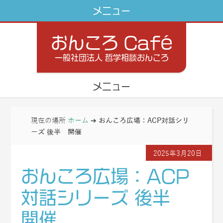
おんころ Café
一般社団法人 哲学相談おんころ
現在の場所
ホーム
➔
おんころ広場：ACP対話シリ
ーズ 後半 開催
2025年3月20日
おんころ広場：ACP
対話シリーズ 後半
開催