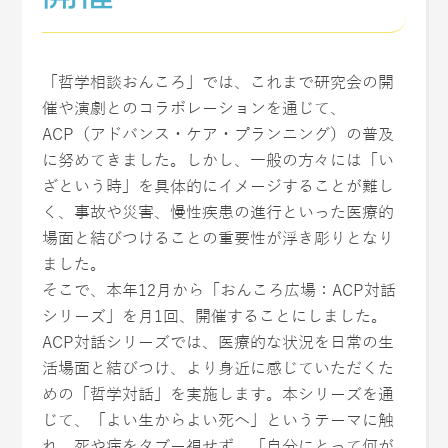
「哲学相談おんころ」では、これまで研究会の開
催や演劇とのコラボレーションを通じて、
ACP（アドバンス・ケア・プランニング）の普及
に努めてきました。しかし、一般の方々には「い
ざという時」を具体的にイメージすることが難し
く、事故や災害、慢性疾患の進行といった医療的
場面と結びつけることの重要性が浮き彫りとなり
ました。
そこで、本年12月から「おんころ広場：ACP対話
シリーズ」を月1回、開催することにしました。
ACP対話シリーズでは、医療的な状況を日常の生
活場面と結びつけ、より身近に感じていただくた
めの「哲学対話」を実施します。本シリーズを通
じて、「よい生からよい死へ」というテーマに触
れ、死や病をタブー視せず、「自分にとって何が