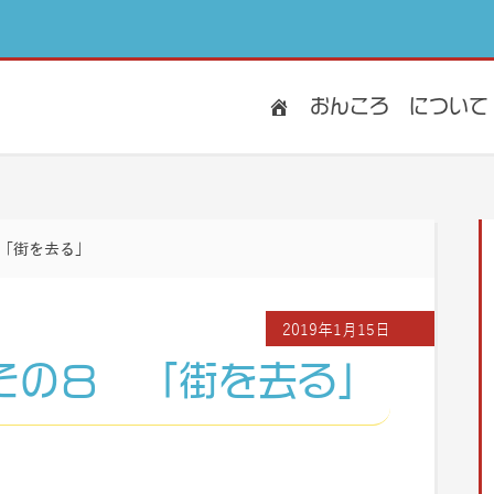
おんころ
について
「街を去る」
2019年1月15日
その８ 「街を去る」