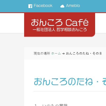
Facebook
Ameblo
おんころ Café
一般社団法人 哲学相談おんころ
現在の場所
ホーム
➔
おんころのたね・その８ 
おんころのたね・
１．いのちの冒険