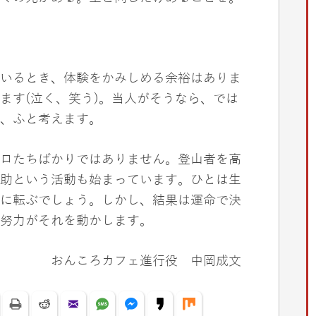
いるとき、体験をかみしめる余裕はありま
ます(泣く、笑う)。当人がそうなら、では
、ふと考えます。
ロたちばかりではありません。登山者を高
助という活動も始まっています。ひとは生
に転ぶでしょう。しかし、結果は運命で決
努力がそれを動かします。
進行役 中岡成文
est
LinkedIn
Print
Reddit
Yahoo Mail
SMS
Facebook Messenger
Kakao
Mix