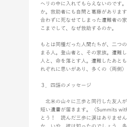
ヘリの中に入れてもらえないのです。
か。救助者にも自問と葛藤があります
合わずに死なせてしまった遭難者の家
こまでして、なぜ救助するのか。
もとは同種だった人間たちが、二つの
まる人。登山者と、その家族。遭難し
人と、命を落とす人。遭難したあとも
れぞれに思いがあり、多くの〈両側〉
３．四語のメッセージ
北米の山々に三歩と同行した友人が
短い遺書が届きます。〈Summits wit
とう！ 読んだ三歩に涙はありません
か。いや、彼は知ったのでしょう。多